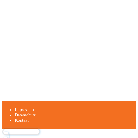
Freitag:
07.00 - 12.00 Uhr
Baumetswiese 11, 86732
09082
info@lissmann-
Kontakt
Oettingen
9618290
gmbh.de
Anfahrt
Bitte das
Cookie-Consent-Tool öffnen
, um die für dieses
Element notwendigen Cookies zu akzeptieren.
Impressum
Datenschutz
Kontakt
Zurück nach oben