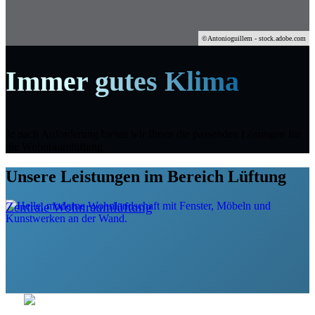
©
Antonioguillem - stock.adobe.com
Immer gutes Klima
Je nach Anforderung bieten wir Ihnen die passenden Lösungen für
die Wohnraumlüftung.
Unsere Leistungen im Bereich Lüftung
Zentrale Wohnraumlüftung