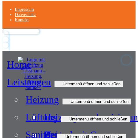
Impressum
Datenschutz
Kontakt
Zurück nach oben
Home
Leistungen
Untermenü öffnen und schließen
Heizung
Untermenü öffnen und schließen
Lüftung
Heizungsmodernisieru
Untermenü öffnen und schließen
Sanitär
Heizen mit Gas
Zentrale
Untermenü öffnen und schließen