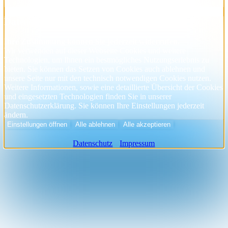
Datenschutzhinweise
Ihre Zustimmung können Sie jederzeit widerrufen.
Wir verwenden auf dieser Webseite Cookies und weitere
Technologien, um Ihnen ein bestmögliches Nutzungserlebnis zu
bieten. Sie können das Setzen von Cookies auch ablehnen und
unsere Seite nur mit den technisch notwendigen Cookies nutzen.
Weitere Informationen, sowie eine detaillierte Übersicht der Cookies
und eingesetzten Technologien finden Sie in unserer
Datenschutzerklärung. Sie können Ihre Einstellungen jederzeit
ändern.
Einstellungen öffnen
Alle ablehnen
Alle akzeptieren
Datenschutz
Impressum